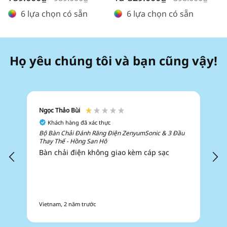
ưu
thông
ưu
thông
6 lựa chọn có sẵn
6 lựa chọn có sẵn
đãi
thường
đãi
thường
Họ yêu chúng tôi và bạn cũng vậy!
Ngọc Thảo Bùi
T
Khách hàng đã xác thực
Bộ Bàn Chải Đánh Răng Điện ZenyumSonic & 3 Đầu
C
Thay Thế - Hồng San Hô
-
Bàn chải điện không giao kèm cáp sạc
h
d
Vietnam, 2 năm trước
H