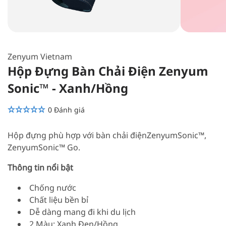
Mở
Mở
phương
phương
tiện
tiện
Zenyum Vietnam
1
3
trong
trong
Hộp Đựng Bàn Chải Điện Zenyum
hộp
hộp
tương
tương
Sonic™ - Xanh/Hồng
tác
tác
0 Đánh giá
Hộp đựng phù hợp với bàn chải điện
ZenyumSonic™,
ZenyumSonic™ Go.
Thông tin nổi bật
Chống nước
Chất liệu bền bỉ
Dễ dàng mang đi khi du lịch
2 Màu: Xanh Đen/
Hồng