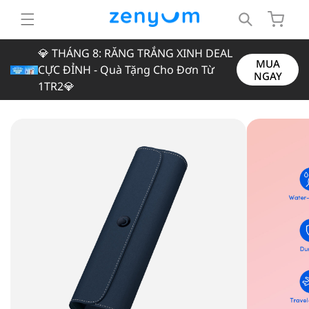
Chuyển
Giỏ
đến nội
dung
hàng
💎 THÁNG 8: RĂNG TRẮNG XINH DEAL
MUA
CỰC ĐỈNH - Quà Tặng Cho Đơn Từ
NGAY
1TR2💎
Chuyển
đến
thông
tin sản
phẩm