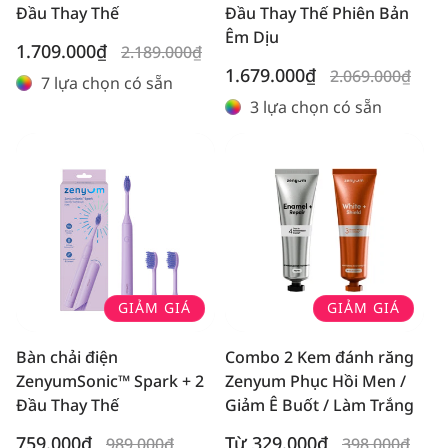
Đầu Thay Thế
Đầu Thay Thế Phiên Bản
Êm Dịu
Giá
Giá
1.709.000₫
2.189.000₫
ưu
thông
Giá
Giá
1.679.000₫
2.069.000₫
7 lựa chọn có sẵn
đãi
thường
ưu
thông
3 lựa chọn có sẵn
đãi
thường
GIẢM GIÁ
GIẢM GIÁ
Bàn chải điện
Combo 2 Kem đánh răng
ZenyumSonic™ Spark + 2
Zenyum Phục Hồi Men /
Đầu Thay Thế
Giảm Ê Buốt / Làm Trắng
Giá
Giá
Giá
Giá
759.000₫
Từ 329.000₫
989.000₫
398.000₫